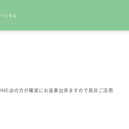
ザインする
きているKAKIです
では、薬局を経営している現役薬剤師が、
く生きる方法」を分かりやすく解説します
INE@の方が確実にお返事出来ますので是非ご活用
生を楽しんでいきましょう！
☆←KAKIのプロフィール