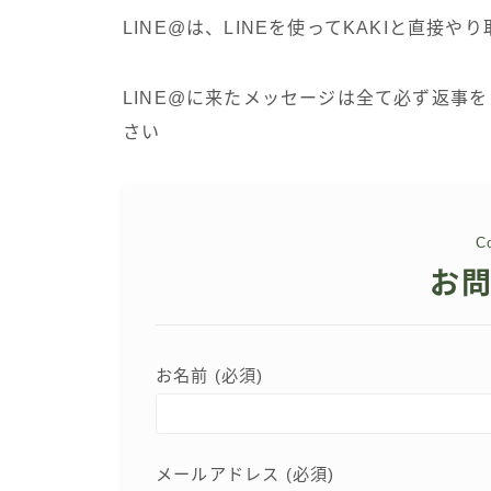
LINE@は、LINEを使ってKAKIと直接
LINE@に来たメッセージは全て必ず返事
さい
まとめ
キャリア
C
スキル
お
ブログのはじめ方
子育ての悩み
お名前 (必須)
知る
進もう！
メールアドレス (必須)